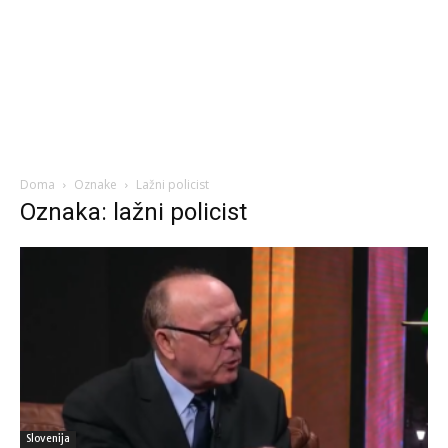
Doma
Oznake
Lažni policist
Oznaka: lažni policist
Slovenija