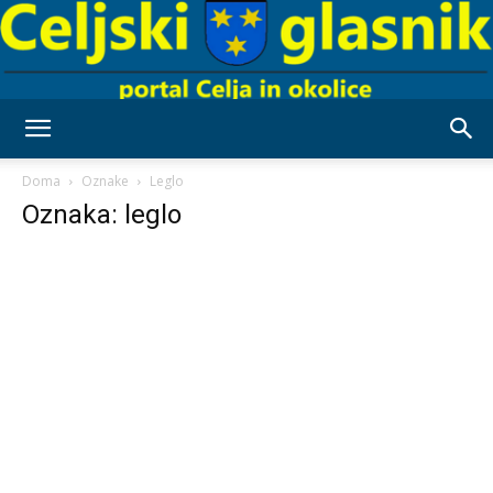
Celjski
Doma
Oznake
Leglo
Oznaka: leglo
Glasnik