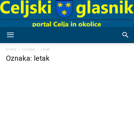
Celjski
Doma
Oznake
Letak
Oznaka: letak
Glasnik