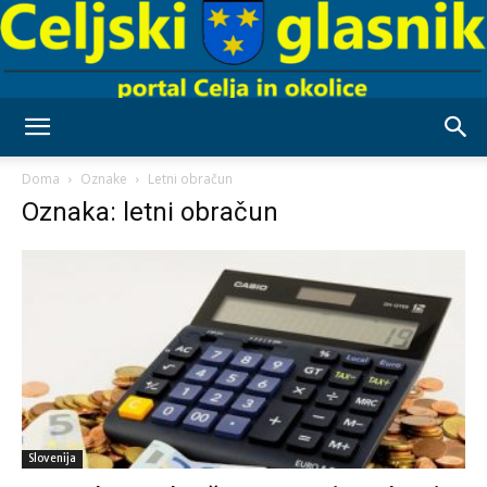
Celjski
Doma
Oznake
Letni obračun
Oznaka: letni obračun
Glasnik
Slovenija