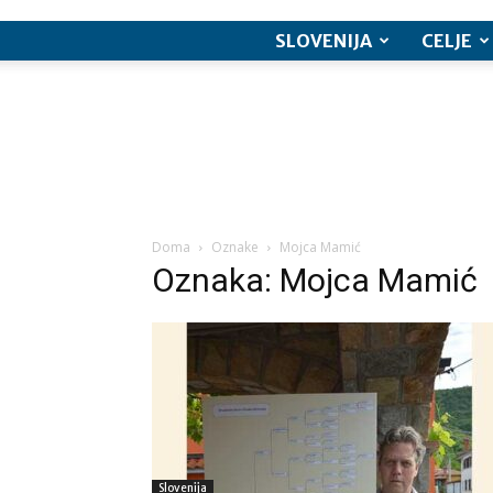
SLOVENIJA
CELJE
Doma
Oznake
Mojca Mamić
Oznaka: Mojca Mamić
Slovenija