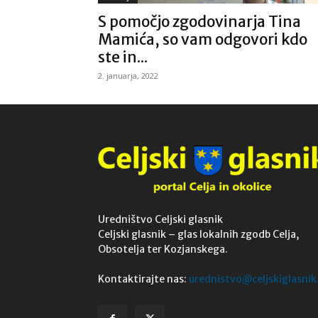
S pomočjo zgodovinarja Tina
Mamića, so vam odgovori kdo
ste in...
2. januarja, 2022
Uredništvo Celjski glasnik
Celjski glasnik – glas lokalnih zgodb Celja,
Obsotelja ter Kozjanskega.
Kontaktirajte nas:
urednistvo@celjskiglasnik.