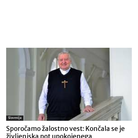
Slovenija
Sporočamo žalostno vest: Končala se je
življenjska pot upokojenega