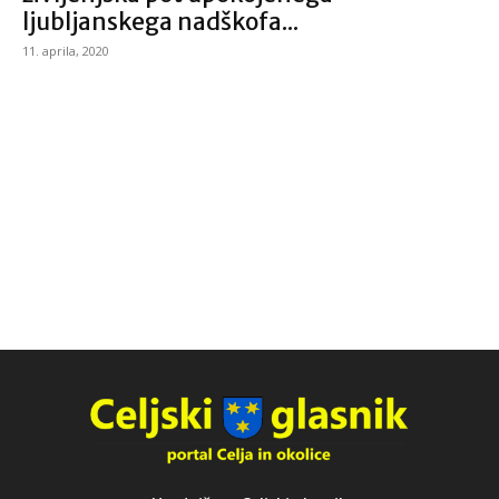
ljubljanskega nadškofa...
11. aprila, 2020