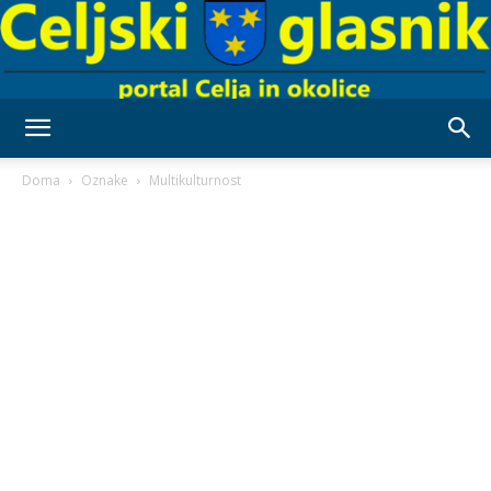
Celjski
Doma
Oznake
Multikulturnost
Glasnik