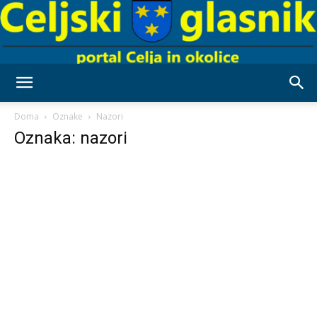
Celjski
Doma
Oznake
Nazori
Oznaka: nazori
Glasnik