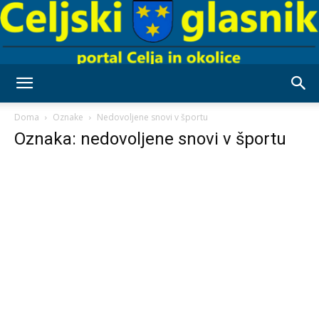
Celjski
Doma
Oznake
Nedovoljene snovi v športu
Oznaka: nedovoljene snovi v športu
Glasnik