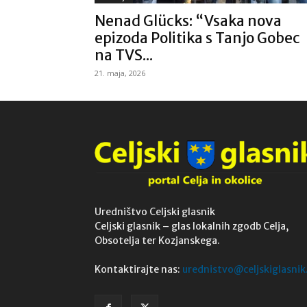
Nenad Glücks: “Vsaka nova
epizoda Politika s Tanjo Gobec
na TVS...
21. maja, 2026
Uredništvo Celjski glasnik
Celjski glasnik – glas lokalnih zgodb Celja,
Obsotelja ter Kozjanskega.
Kontaktirajte nas:
urednistvo@celjskiglasnik.