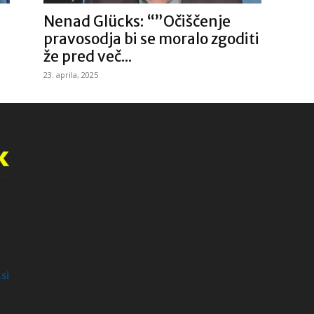
Nenad Glücks: “”Očiščenje
pravosodja bi se moralo zgoditi
že pred več...
23. aprila, 2025
si