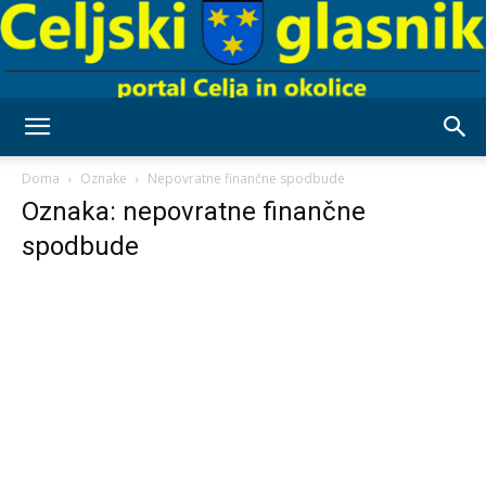
Celjski
Doma
Oznake
Nepovratne finančne spodbude
Oznaka: nepovratne finančne
spodbude
Glasnik