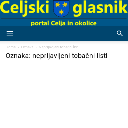
Celjski
Doma
Oznake
Neprijavljeni tobačni listi
Oznaka: neprijavljeni tobačni listi
Glasnik