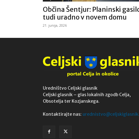
Občina Šentjur: Planinski gasil
tudi uradno v novem domu
21. junija, 2026
Uredništvo Celjski glasnik
Celjski glasnik – glas lokalnih zgodb Celja,
Obsotelja ter Kozjanskega.
Kontaktirajte nas:
urednistvo@celjskiglasnik.