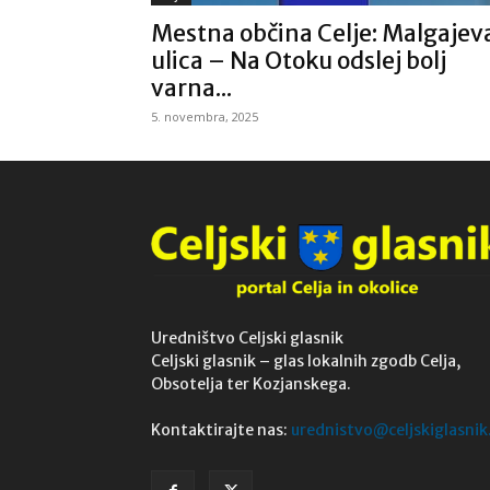
Mestna občina Celje: Malgajev
ulica – Na Otoku odslej bolj
varna...
5. novembra, 2025
Uredništvo Celjski glasnik
Celjski glasnik – glas lokalnih zgodb Celja,
Obsotelja ter Kozjanskega.
Kontaktirajte nas:
urednistvo@celjskiglasnik.