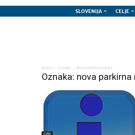
SLOVENIJA
CELJE
Doma
Oznake
Nova parkirna mesta
Oznaka: nova parkirna
Celje