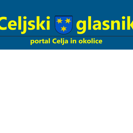
Celjski
Glasnik