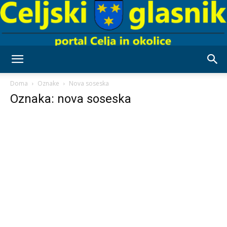
Celjski
Doma
Oznake
Nova soseska
Oznaka: nova soseska
Glasnik