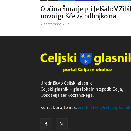
Občina Šmarje pri Jelšah: V Zibi
novo igrišče za odbojko na...
7. septembra, 2025
Uredništvo Celjski glasnik
Celjski glasnik – glas lokalnih zgodb Celja,
Obsotelja ter Kozjanskega.
Kontaktirajte nas:
urednistvo@celjskiglasnik.