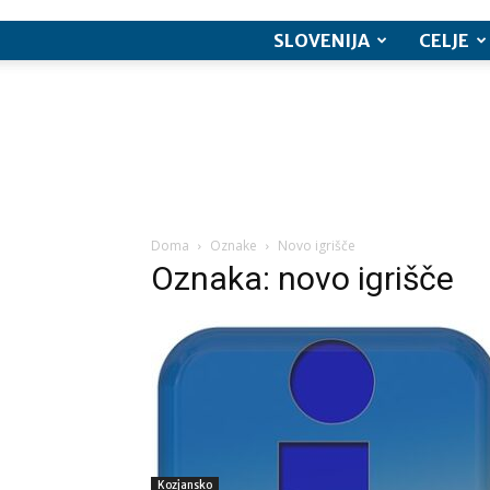
SLOVENIJA
CELJE
Doma
Oznake
Novo igrišče
Oznaka: novo igrišče
Kozjansko