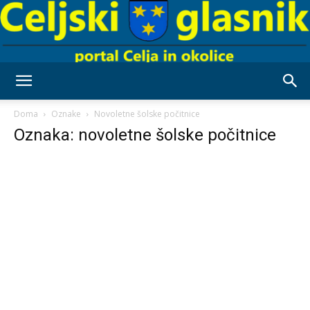
Celjski
Doma
Oznake
Novoletne šolske počitnice
Oznaka: novoletne šolske počitnice
Glasnik