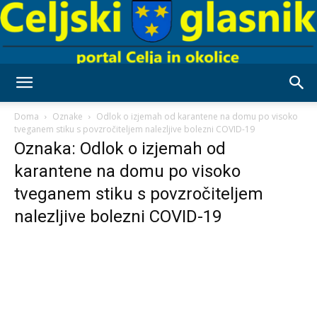
Celjski
Doma
Oznake
Odlok o izjemah od karantene na domu po visoko
tveganem stiku s povzročiteljem nalezljive bolezni COVID-19
Oznaka: Odlok o izjemah od
Glasnik
karantene na domu po visoko
tveganem stiku s povzročiteljem
nalezljive bolezni COVID-19