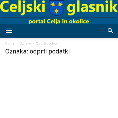
Celjski
Doma
Oznake
Odprti podatki
Oznaka: odprti podatki
Glasnik