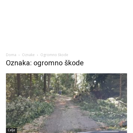
Doma
Oznake
Ogromno škode
Oznaka: ogromno škode
Celje