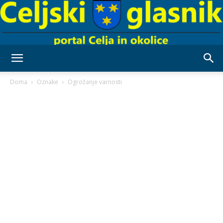
Celjski
Doma
Oznake
Ogrožanje varnosti
Glasnik