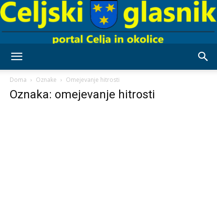
Celjski
Doma
Oznake
Omejevanje hitrosti
Oznaka: omejevanje hitrosti
Glasnik