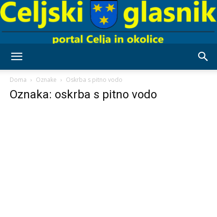
Celjski
Doma
Oznake
Oskrba s pitno vodo
Oznaka: oskrba s pitno vodo
Glasnik