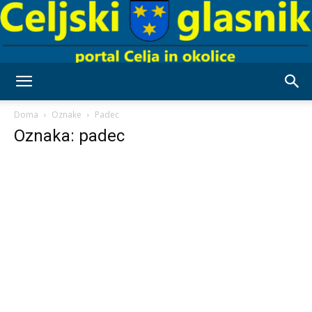
Celjski
Doma
Oznake
Padec
Oznaka: padec
Glasnik