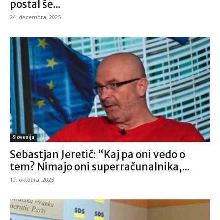
postal še...
24. decembra, 2025
Slovenija
Sebastjan Jeretič: “Kaj pa oni vedo o
tem? Nimajo oni superračunalnika,...
19. oktobra, 2025