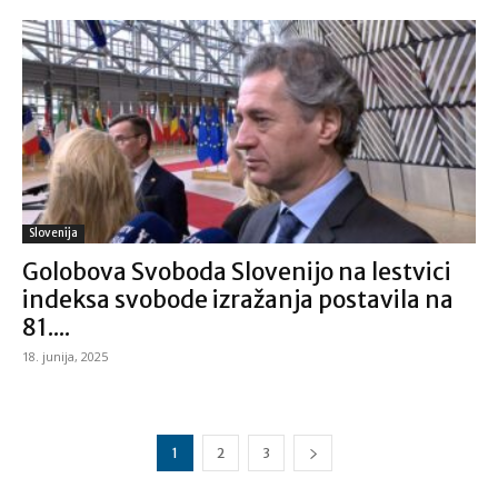
Slovenija
Golobova Svoboda Slovenijo na lestvici
indeksa svobode izražanja postavila na
81....
18. junija, 2025
1
2
3