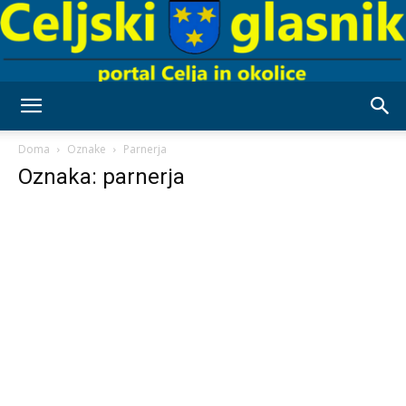
Celjski
Doma
Oznake
Parnerja
Oznaka: parnerja
Glasnik