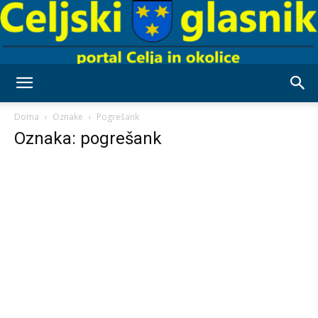
Celjski
Doma
Oznake
Pogrešank
Oznaka: pogrešank
Glasnik