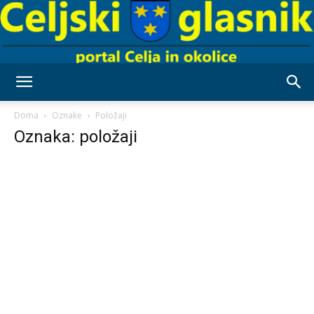
Celjski
Doma
Oznake
Položaji
Oznaka: položaji
Glasnik