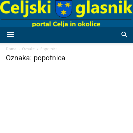
Celjski
Doma
Oznake
Popotnica
Oznaka: popotnica
Glasnik