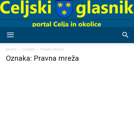
Celjski
Doma
Oznake
Pravna mreža
Oznaka: Pravna mreža
Glasnik