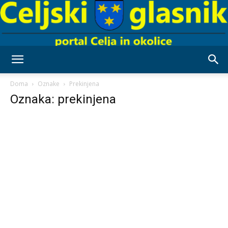
Celjski
Doma
Oznake
Prekinjena
Oznaka: prekinjena
Glasnik