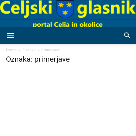
Celjski
Doma
Oznake
Primerjave
Oznaka: primerjave
Glasnik