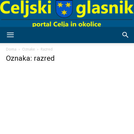
Celjski
Doma
Oznake
Razred
Oznaka: razred
Glasnik