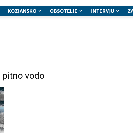
KOZJANSKO
OBSOTELJE
INTERVJU
Z
 pitno vodo