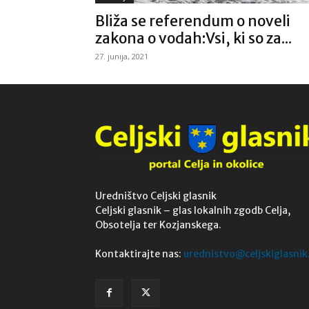
Bliža se referendum o noveli
zakona o vodah:Vsi, ki so za...
27. junija, 2021
Uredništvo Celjski glasnik
Celjski glasnik – glas lokalnih zgodb Celja,
Obsotelja ter Kozjanskega.
Kontaktirajte nas:
urednistvo@celjskiglasnik.