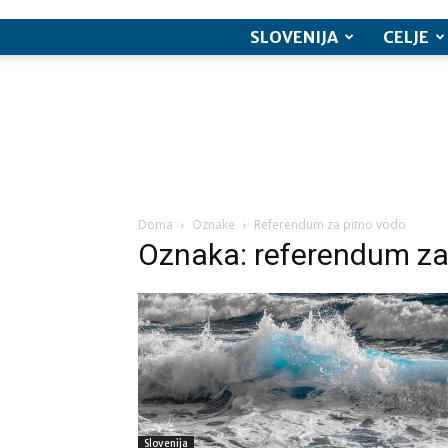
SLOVENIJA
CELJE
Doma
Oznake
Referendum za pitno vodo
Oznaka: referendum za
Slovenija