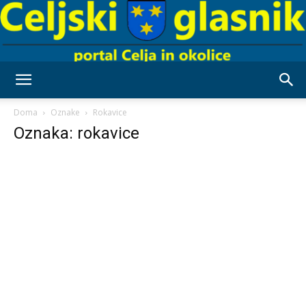
Celjski
Doma
Oznake
Rokavice
Oznaka: rokavice
Glasnik