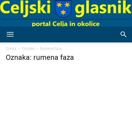
Celjski
Doma
Oznake
Rumena faza
Oznaka: rumena faza
Glasnik