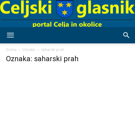
Celjski
Doma
Oznake
Saharski prah
Oznaka: saharski prah
Glasnik