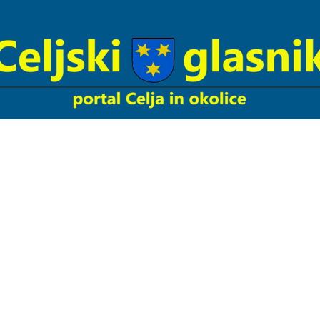
Celjski
Glasnik