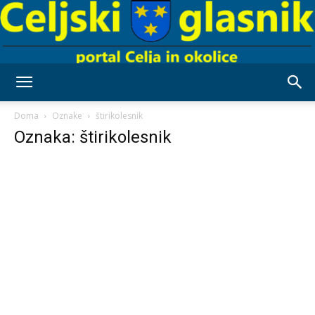
Celjski
Doma
Oznake
štirikolesnik
Oznaka: štirikolesnik
Glasnik