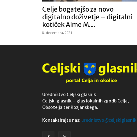
Celje bogatejšo za novo
digitalno doživetje – digitalni
kotiček Alme M....
8. decembra, 2021
Uredništvo Celjski glasnik
Celjski glasnik – glas lokalnih zgodb Celja,
Obsotelja ter Kozjanskega.
Kontaktirajte nas:
urednistvo@celjskiglasnik.