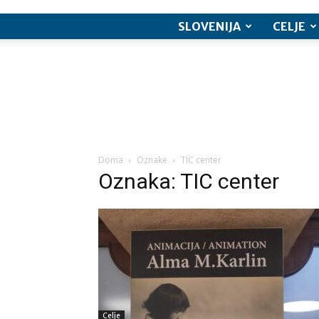
SLOVENIJA
CELJE
Doma
Oznake
TIC center
Oznaka: TIC center
Celje