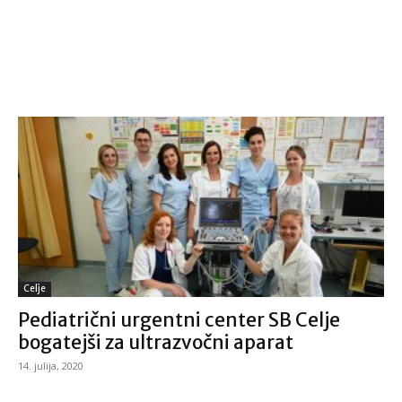
Celje
Pediatrični urgentni center SB Celje
bogatejši za ultrazvočni aparat
14. julija, 2020