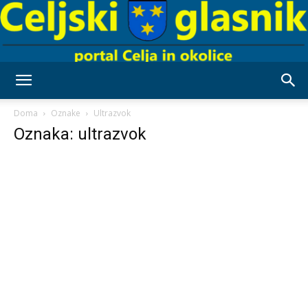
Celjski
Doma
Oznake
Ultrazvok
Oznaka: ultrazvok
Glasnik