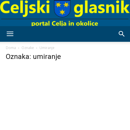
Celjski
Doma
Oznake
Umiranje
Oznaka: umiranje
Glasnik