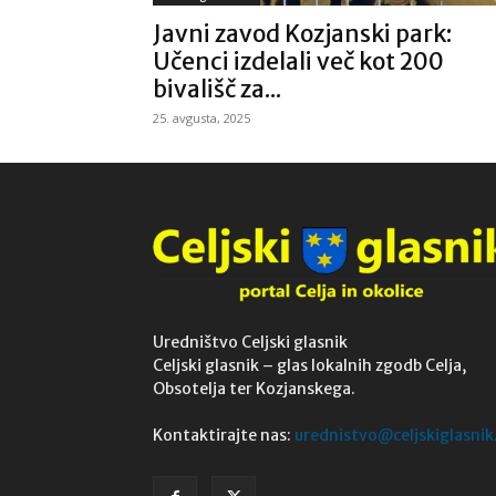
Javni zavod Kozjanski park:
Učenci izdelali več kot 200
bivališč za...
25. avgusta, 2025
Uredništvo Celjski glasnik
Celjski glasnik – glas lokalnih zgodb Celja,
Obsotelja ter Kozjanskega.
Kontaktirajte nas:
urednistvo@celjskiglasnik.