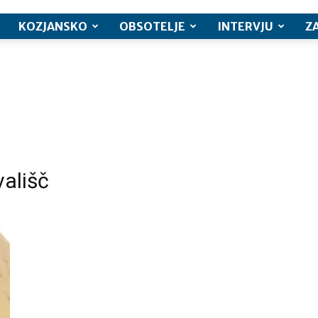
KOZJANSKO
OBSOTELJE
INTERVJU
Z
vališč