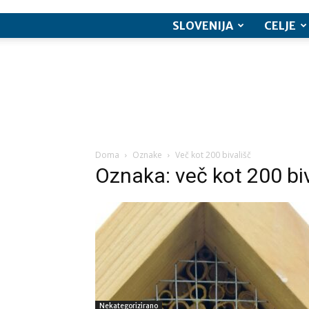
SLOVENIJA
CELJE
Doma
Oznake
Več kot 200 bivališč
Oznaka: več kot 200 bi
Nekategorizirano