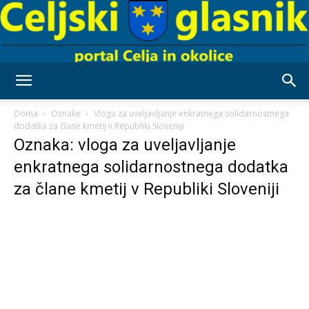
Celjski
Doma
Oznake
Vloga za uveljavljanje enkratnega solidarnostnega
dodatka za člane kmetij v Republiki Sloveniji
Oznaka: vloga za uveljavljanje
Glasnik
enkratnega solidarnostnega dodatka
za člane kmetij v Republiki Sloveniji