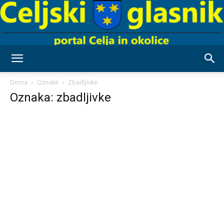
Celjski
Doma
Oznake
Zbadljivke
Oznaka: zbadljivke
Glasnik