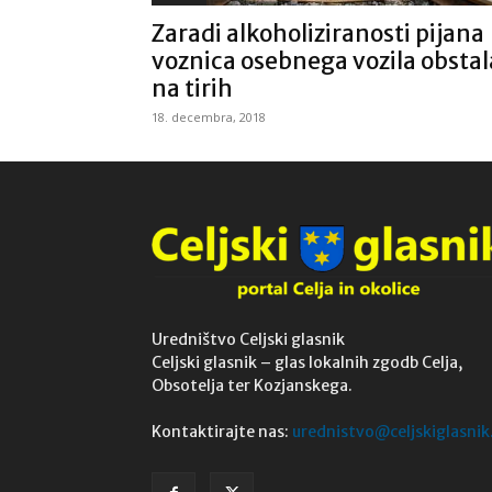
Zaradi alkoholiziranosti pijana
voznica osebnega vozila obstal
na tirih
18. decembra, 2018
Uredništvo Celjski glasnik
Celjski glasnik – glas lokalnih zgodb Celja,
Obsotelja ter Kozjanskega.
Kontaktirajte nas:
urednistvo@celjskiglasnik.