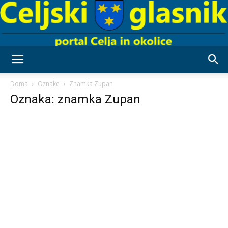
Celjski
Doma
Oznake
Znamka Zupan
Oznaka: znamka Zupan
Glasnik