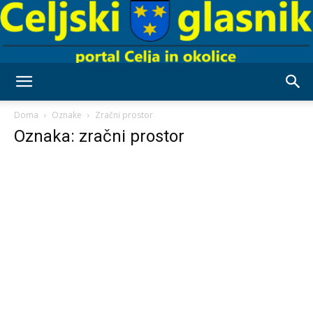
Celjski
Doma
Oznake
Zračni prostor
Oznaka: zračni prostor
Glasnik