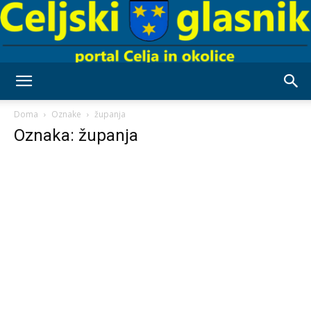
Celjski
Doma
Oznake
županja
Oznaka: županja
Glasnik