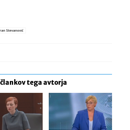
ran Stevanović
 člankov tega avtorja