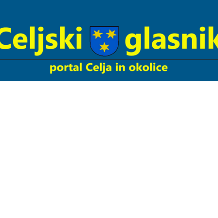
Celjski
Glasnik