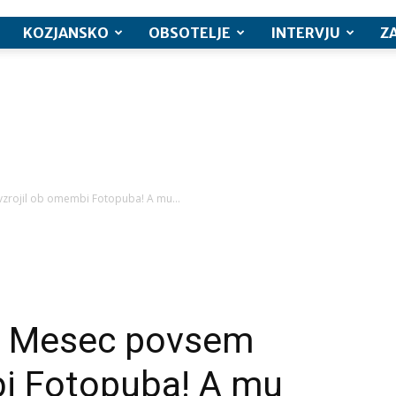
KOZJANSKO
OBSOTELJE
INTERVJU
Z
vzrojil ob omembi Fotopuba! A mu...
ka Mesec povsem
bi Fotopuba! A mu