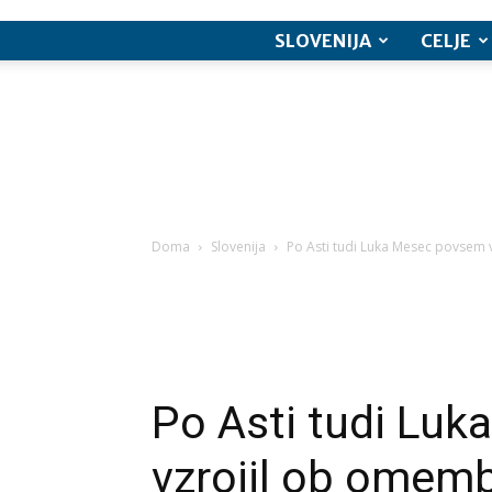
SLOVENIJA
CELJE
Doma
Slovenija
Po Asti tudi Luka Mesec povsem 
Po Asti tudi Lu
vzrojil ob omem