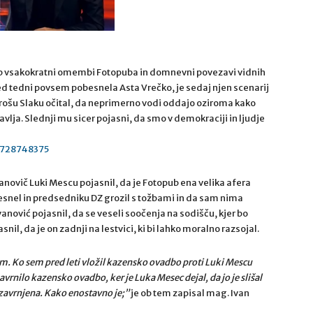
ob vsakokratni omembi Fotopuba in domnevni povezavi vidnih
ed tedni povsem pobesnela Asta Vrečko, je sedaj njen scenarij
rošu Slaku očital, da neprimerno vodi oddajo oziroma kako
ravlja. Slednji mu sicer pojasni, da smo v demokraciji in ljudje
0728748375
novič Luki Mescu pojasnil, da je Fotopub ena velika afera
esnel in predsedniku DZ grozil s tožbami in da sam nima
nović pojasnil, da se veseli soočenja na sodišču, kjer bo
nil, da je on zadnji na lestvici, ki bi lahko moralno razsojal.
em. Ko sem pred leti vložil kazensko ovadbo proti Luki Mescu
vo zavrnilo kazensko ovadbo, ker je Luka Mesec dejal, da jo je slišal
 zavrnjena. Kako enostavno je;”
je ob tem zapisal mag. Ivan