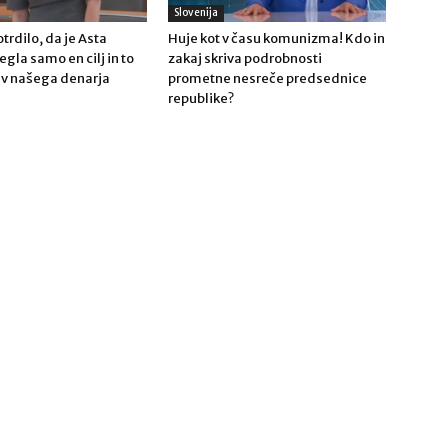
Slovenija
trdilo, da je Asta
Huje kot v času komunizma! Kdo in
gla samo en cilj in to
zakaj skriva podrobnosti
tev našega denarja
prometne nesreče predsednice
!
republike?