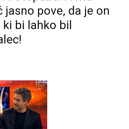
 jasno pove, da je on
 ki bi lahko bil
alec!