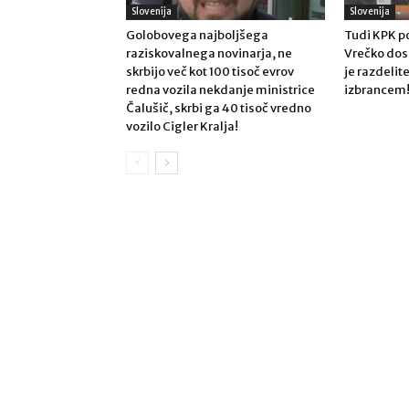
Slovenija
Slovenija
Golobovega najboljšega
Tudi KPK po
raziskovalnega novinarja, ne
Vrečko dose
skrbijo več kot 100 tisoč evrov
je razdeli
redna vozila nekdanje ministrice
izbrancem
Čalušič, skrbi ga 40 tisoč vredno
vozilo Cigler Kralja!