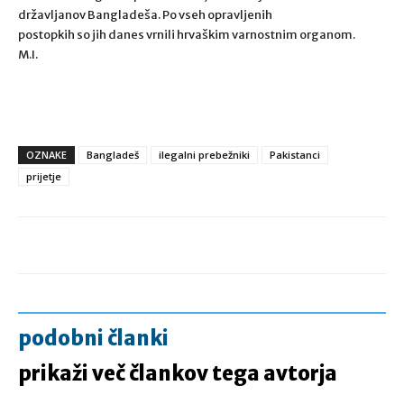
državljanov Bangladeša. Po vseh opravljenih
postopkih so jih danes vrnili hrvaškim varnostnim organom.
M.I.
OZNAKE
Bangladeš
ilegalni prebežniki
Pakistanci
prijetje
podobni članki
prikaži več člankov tega avtorja