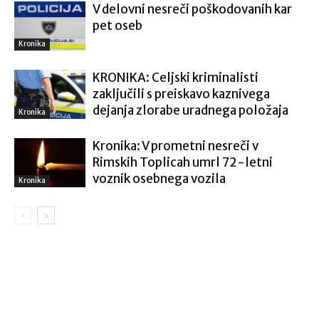
V delovni nesreči poškodovanih kar
pet oseb
Kronika
KRONIKA: Celjski kriminalisti
zaključili s preiskavo kaznivega
dejanja zlorabe uradnega položaja
Kronika
Kronika: V prometni nesreči v
Rimskih Toplicah umrl 72-letni
voznik osebnega vozila
Kronika