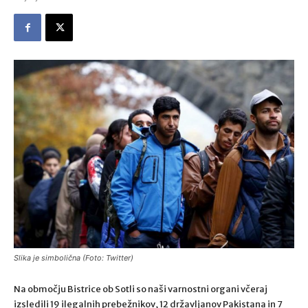
Slika je simbolična (Foto: Twitter)
Na območju Bistrice ob Sotli so naši varnostni organi včeraj
izsledili 19 ilegalnih prebežnikov, 12 državljanov Pakistana in 7